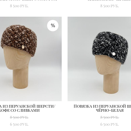
8 500 pуб.
8 500 pуб.
%
а из перуанской шерсти/
Повязка из перуанской ш
кофе со сливками
чёрно-белая
8 500 pуб.
8 500 pуб.
6 500 pуб.
6 500 pуб.