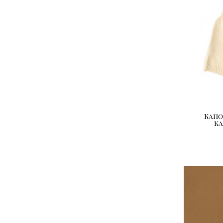
Капо
к