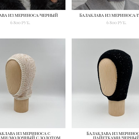
ава из мериноса/черный
Балаклава из мериноса/
6 800 pуб.
6 800 pуб.
аклава из мериноса с
Балаклава из меринос
ами/молочный с золотом
пайетками/черны