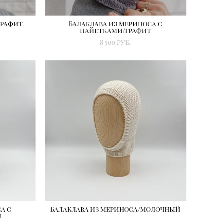
графит
Балаклава из мериноса с
пайетками/графит
8 500 pуб.
а с
Балаклава из мериноса/молочный
й