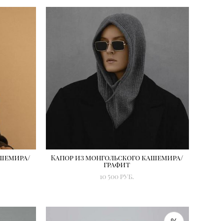
ашемира/
Капор из монгольского кашемира/
графит
10 500 pуб.