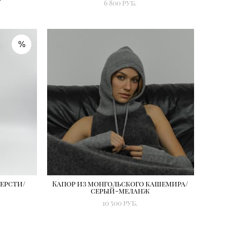
6 800 pуб.
%
ерсти/
Капор из монгольского кашемира/
серый-меланж
10 500 pуб.