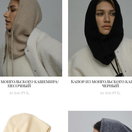
з монгольского кашемира/
Капор из монгольского к
песочный
черный
10 500 pуб.
10 500 pуб.