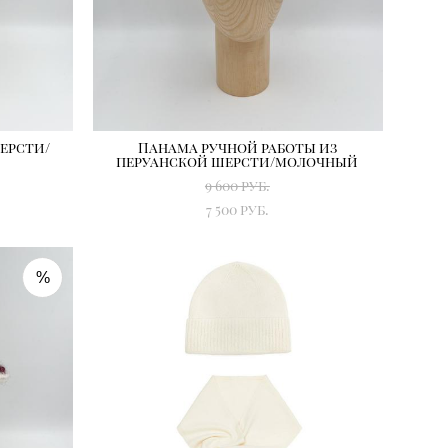
ерсти/
Панама ручной работы из
перуанской шерсти/молочный
9 600 pуб.
7 500 pуб.
%