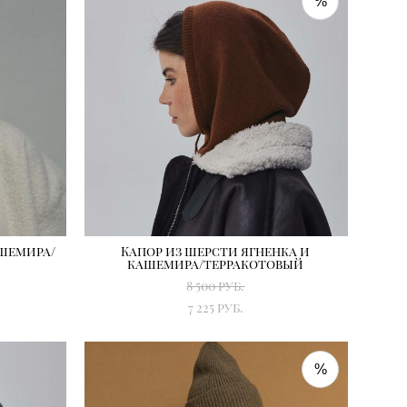
%
ашемира/
Капор из шерсти ягненка и
кашемира/терракотовый
8 500 pуб.
7 225 pуб.
%