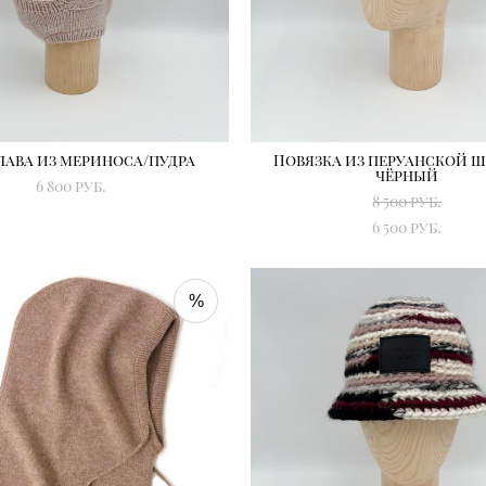
лава из мериноса/пудра
Повязка из перуанской ш
чёрный
6 800 pуб.
8 500 pуб.
6 500 pуб.
%