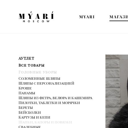
MYARI
MYARI
МАГАЗ
МАГАЗ
АУТЛЕТ
Все товары
Головные уборы
Соломенные шляпы
Шляпы с персонализацией
Кроше
Панамы
Шляпы из фетра, велюра и кашемира
Пилотки, таблетки и морячки
Береты
Бейсболки
Картузы и кепи
Шапки, капоры и повязки
Свадебные