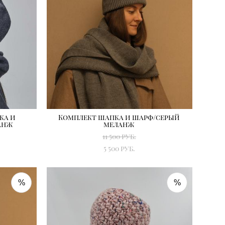
ка и
Комплект шапка и шарф/серый
анж
меланж
11 500 pуб.
5 500 pуб.
%
%