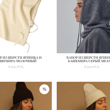
р из шерсти ягненка и
Капор из шерсти ягнен
ашемира/молочный
кашемира/серый мел
8 500 pуб.
8 500 pуб.
%