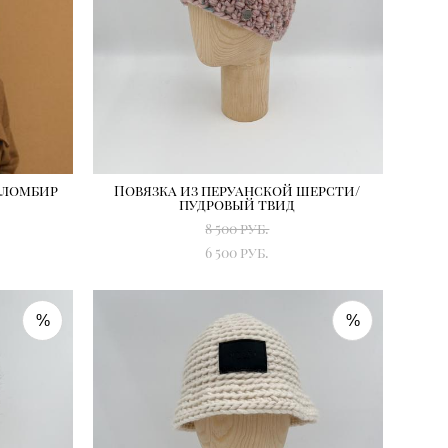
пломбир
Повязка из перуанской шерсти/
пудровый твид
8 500 pуб.
6 500 pуб.
%
%