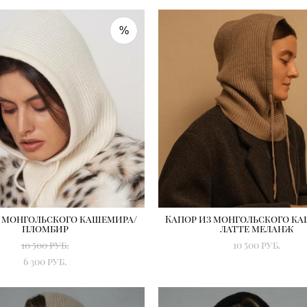
%
з монгольского кашемира/
Капор из монгольского к
пломбир
латте меланж
10 500 pуб.
10 500 pуб.
6 300 pуб.