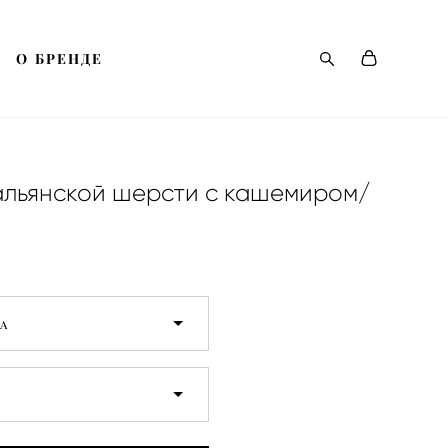
О БРЕНДЕ
О БРЕНДЕ
альянской шерсти с кашемиром/
а