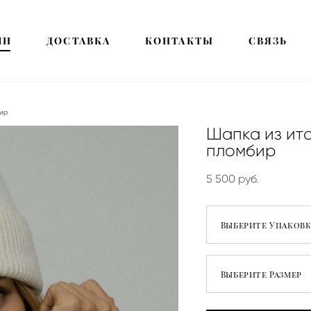
ИН
ИН
ДОСТАВКА
ДОСТАВКА
КОНТАКТЫ
КОНТАКТЫ
СВЯЗЬ
СВЯЗЬ
ир
Шапка из ит
пломбир
5 500 pуб.
Выберите Упаковк
Выберите Размер