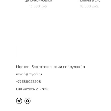
цепочкой/белая
полями 8 см.
13 500 pуб.
10 500 pуб.
Москва, Благовещенский переулок 1а
myari@myari.ru
+79588023208
Свяжитесь с нами