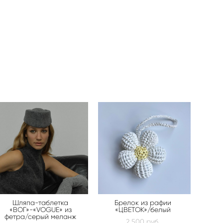
Шляпа-таблетка
Брелок из рафии
«ВОГ»-«VOGUE» из
«ЦВЕТОК»/белый
фетра/серый меланж
2 500 pуб.