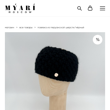
магазин
>
все товары
>
повязка из перуанской шерсти/чёрный
%