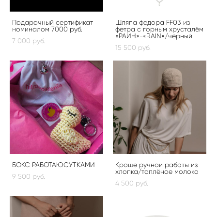
Подарочный сертификат
Шляпа федора FF03 из
номиналом 7000 руб.
фетра с горным хрусталём
«РАИН»-«RAIN»/чёрный
7 000 pуб.
15 500 pуб.
БОКС РАБОТАЮСУТКАМИ
Кроше ручной работы из
хлопка/топлёное молоко
9 500 pуб.
4 500 pуб.