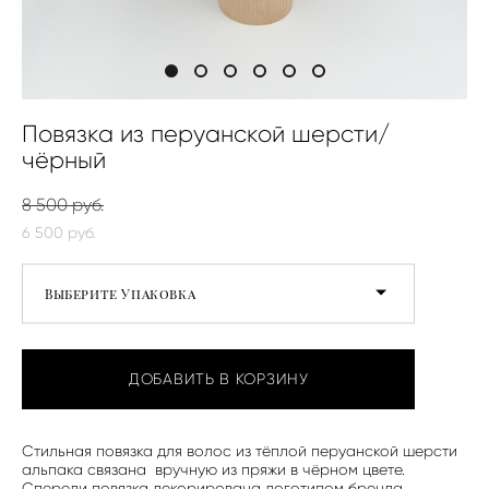
Повязка из перуанской шерсти/
чёрный
8 500 pуб.
6 500 pуб.
Выберите Упаковка
ДОБАВИТЬ В КОРЗИНУ
Стильная повязка для волос из тёплой перуанской шерсти
альпака связана вручную из пряжи в чёрном цвете.
Спереди повязка декорирована логотипом бренда.