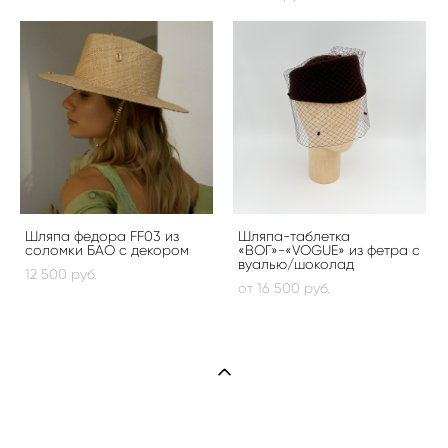
Шляпа федора FF03 из
Шляпа-таблетка
соломки БАО с декором
«ВОГ»-«VOGUE» из фетра с
вуалью/шоколад
12 500 pуб.
от 16 500 pуб.