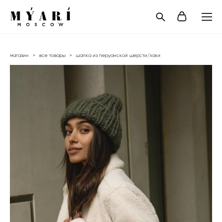
магазин
>
все товары
>
шапка из перуанской шерсти/хаки