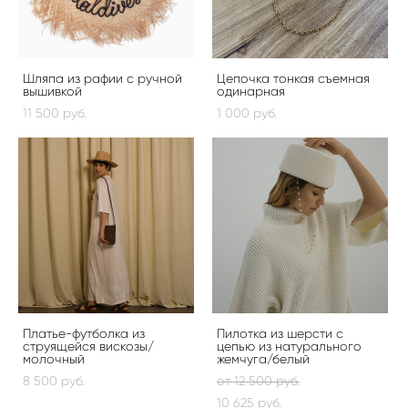
Шляпа из рафии с ручной
Цепочка тонкая съемная
вышивкой
одинарная
11 500 pуб.
1 000 pуб.
Платье-футболка из
Пилотка из шерсти с
струящейся вискозы/
цепью из натурального
молочный
жемчуга/белый
8 500 pуб.
от 12 500 pуб.
10 625 pуб.