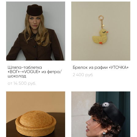
Шляпа-таблетка
Брелок из рафии «УТОЧКА»
«ВОГ»-«VOGUE» из фетра/
2 400 pуб.
шоколад
от 14 500 pуб.