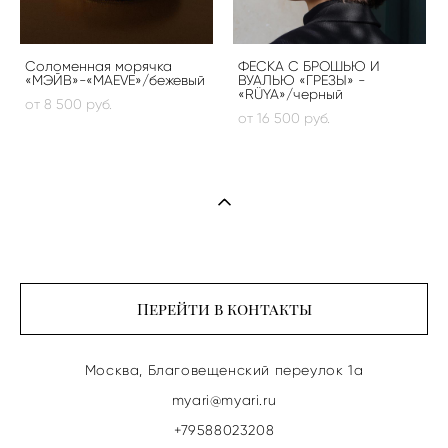
Соломенная морячка
ФЕСКА С БРОШЬЮ И
«МЭЙВ»-«MAEVE»/бежевый
ВУАЛЬЮ «ГРЕЗЫ» -
«RÜYA»/черный
от 8 500 pуб.
от 16 500 pуб.
Перейти в контакты
Москва, Благовещенский переулок 1а
myari@myari.ru
+79588023208