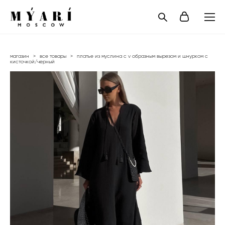
магазин
>
все товары
>
платье из муслина с v образным вырезом и шнурком с
кисточкой/черный