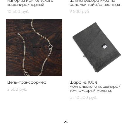
Капор из монгольского
Шляпа федора FF03 из
кашемира/черный
соломки тойо/сливочная
10 500 pуб.
9 500 pуб.
Цепь-трансформер
Шарф из 100%
монгольского кашемира/
2 500 pуб.
тёмно-серый меланж
от 10 500 pуб.