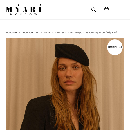
магазин
>
все товары
>
шляпка-лепесток из фетра «петал»-«petal»/чёрный
НОВИНКА