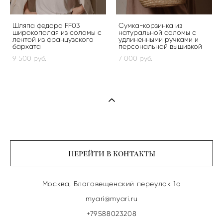
Шляпа федора FF03
Сумка-корзинка из
широкополая из соломы с
натуральной соломы с
лентой из французского
удлиненными ручками и
бархата
персональной вышивкой
9 500 pуб.
7 000 pуб.
Перейти в контакты
Москва, Благовещенский переулок 1а
myari@myari.ru
+79588023208