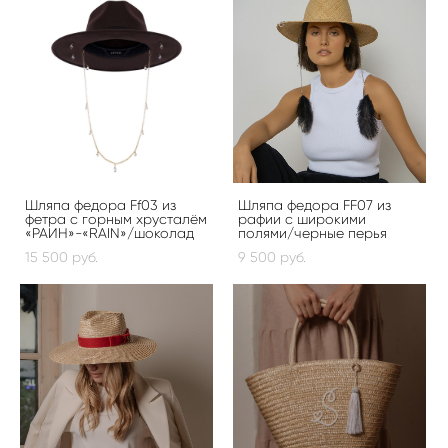
Шляпа федора Ff03 из
Шляпа федора FF07 из
фетра с горным хрусталём
рафии с широкими
«РАИН»-«RAIN»/шоколад
полями/черные перья
15 500 pуб.
9 500 pуб.