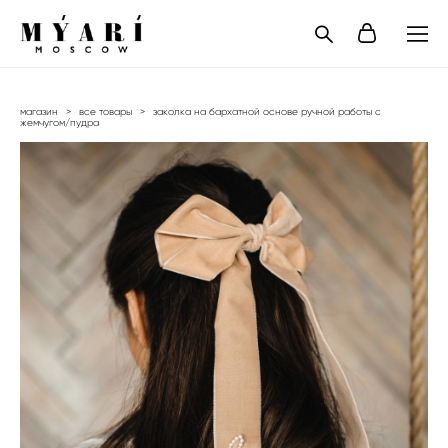
магазин
>
все товары
>
заколка на бархатной основе ручной работы с
жемчугом/пудра