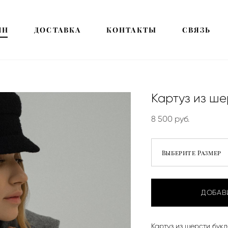
ИН
ИН
ДОСТАВКА
ДОСТАВКА
КОНТАКТЫ
КОНТАКТЫ
СВЯЗЬ
СВЯЗЬ
Картуз из ш
8 500 pуб.
Выберите Размер
ДОБАВ
Картуз из шерсти бук