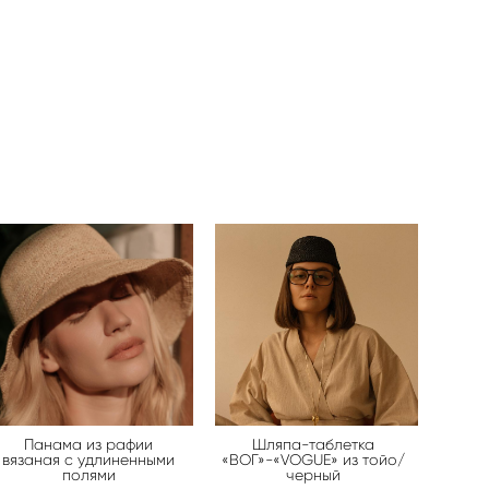
Панама из рафии
Шляпа-таблетка
вязаная с удлиненными
«ВОГ»-«VOGUE» из тойо/
полями
черный