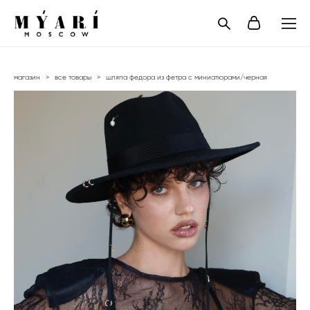
магазин
>
все товары
>
шляпа федора из фетра с миниатюрами/черная