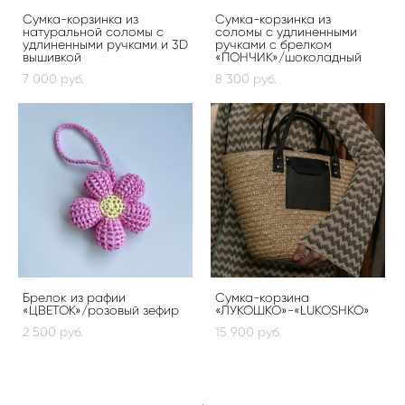
Сумка-корзинка из
Сумка-корзинка из
натуральной соломы с
соломы с удлиненными
удлиненными ручками и 3D
ручками с брелком
вышивкой
«ПОНЧИК»/шоколадный
7 000 pуб.
8 300 pуб.
Брелок из рафии
Сумка-корзина
«ЦВЕТОК»/розовый зефир
«ЛУКОШКО»-«LUKOSHKO»
2 500 pуб.
15 900 pуб.