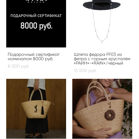
Подарочный сертификат
Шляпа федора FF03 из
номиналом 8000 руб.
фетра с горным хрусталём
«РАИН»-«RAIN»/чёрный
8 000 pуб.
15 500 pуб.