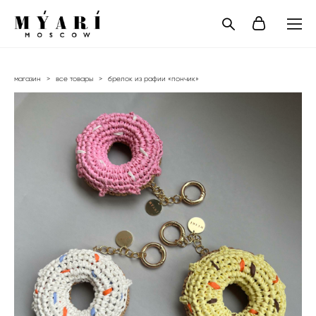
магазин
>
все товары
>
брелок из рафии «пончик»