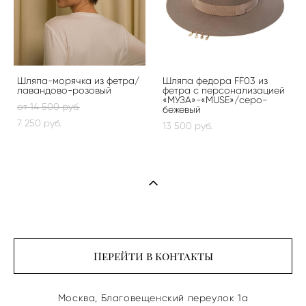
Шляпа-морячка из фетра/
Шляпа федора FF03 из
лавандово-розовый
фетра c персонализацией
«МУЗА»-«MUSE»/серо-
от 14 500 pуб.
бежевый
7 250 pуб.
13 500 pуб.
Перейти в контакты
Москва, Благовещенский переулок 1а