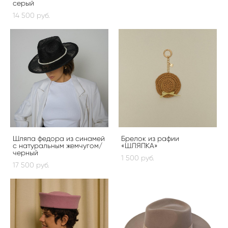
серый
14 500 pуб.
Шляпа федора из синамей
Брелок из рафии
с натуральным жемчугом/
«ШЛЯПКА»
черный
1 500 pуб.
17 500 pуб.