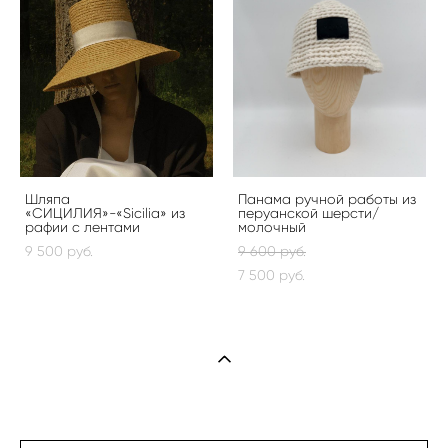
Шляпа
Панама ручной работы из
«СИЦИЛИЯ»-«Sicilia» из
перуанской шерсти/
рафии с лентами
молочный
9 500 pуб.
9 600 pуб.
7 500 pуб.