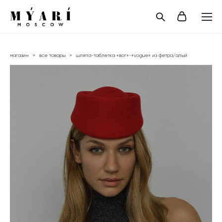
магазин
>
все товары
>
шляпа-таблетка «вог»-«vogue» из фетра/алый