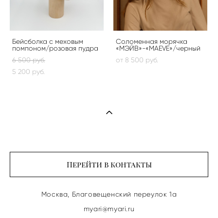
Бейсболка с меховым
Соломенная морячка
помпоном/розовая пудра
«МЭЙВ»-«MAEVE»/черный
6 500 pуб.
от 8 500 pуб.
5 200 pуб.
Перейти в контакты
Москва, Благовещенский переулок 1а
myari@myari.ru