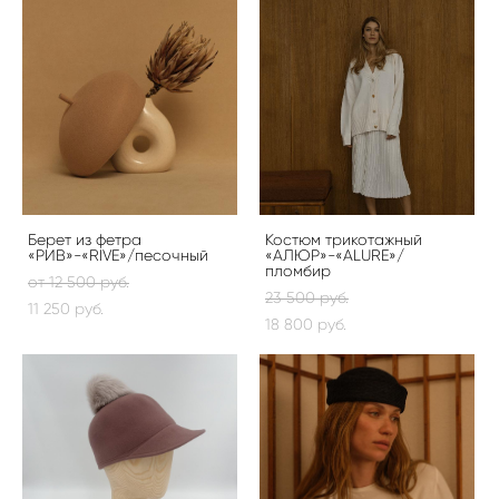
Берет из фетра
Костюм трикотажный
«РИВ»-«RIVE»/песочный
«АЛЮР»-«ALURE»/
пломбир
от 12 500 pуб.
23 500 pуб.
11 250 pуб.
18 800 pуб.