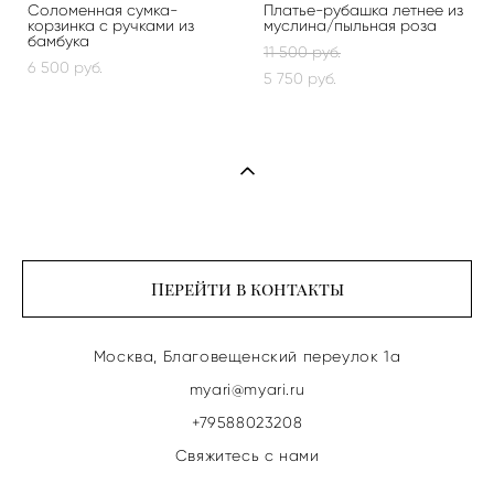
Соломенная сумка-
Платье-рубашка летнее из
корзинка с ручками из
муслина/пыльная роза
бамбука
11 500 pуб.
6 500 pуб.
5 750 pуб.
Перейти в контакты
Москва, Благовещенский переулок 1а
myari@myari.ru
+79588023208
Свяжитесь с нами