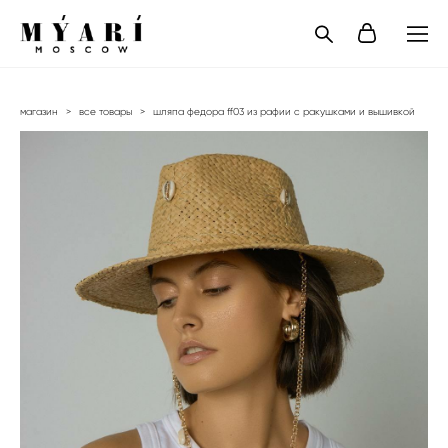
магазин
>
все товары
>
шляпа федора ff03 из рафии с ракушками и вышивкой