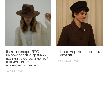
Шляпа федора FF03
Шляпа-морячка из фетра/
широкополая с прямыми
шоколад
полями из фетра и лентой
от 14 500 pуб.
с анималистичным
принтом/шоколад
14 500 pуб.