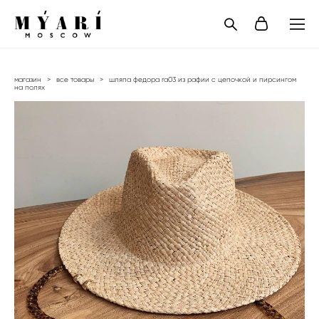
магазин
>
все товары
>
шляпа федора ra03 из рафии с цепочкой и пирсингом
на полях