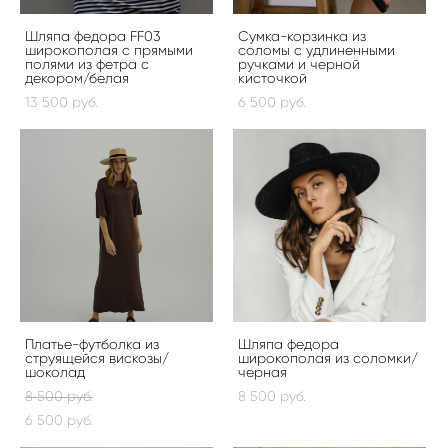
Шляпа федора FF03
Сумка-корзинка из
широкополая с прямыми
соломы с удлиненными
полями из фетра с
ручками и черной
декором/белая
кисточкой
13 500 pуб.
6 500 pуб.
Платье-футболка из
Шляпа федора
струящейся вискозы/
широкополая из соломки/
шоколад
черная
8 500 pуб.
8 500 pуб.
6 500 pуб.