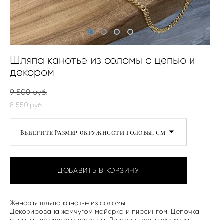
Шляпа канотье из соломы с цепью и
декором
9 500 pуб.
8 550 pуб.
Выберите Размер окружности головы, см
ДОБАВИТЬ В КОРЗИНУ
Женская шляпа канотье из соломы.
Декорирована жемчугом майорка и пирсингом. Цепочка
съёмная из желтого металла. Лента на тулье шелковая