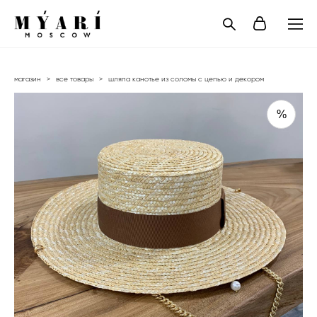
магазин
>
все товары
>
шляпа канотье из соломы с цепью и декором
%