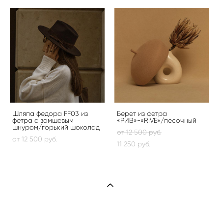
Шляпа федора FF03 из
Берет из фетра
фетра с замшевым
«РИВ»-«RIVE»/песочный
шнуром/горький шоколад
от 12 500 pуб.
от 12 500 pуб.
11 250 pуб.