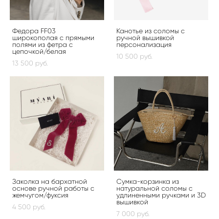
Федора FF03
Канотье из соломы с
широкополая с прямыми
ручной вышивкой
полями из фетра с
персонализация
цепочкой/белая
10 500 pуб.
13 500 pуб.
Заколка на бархатной
Сумка-корзинка из
основе ручной работы с
натуральной соломы с
жемчугом/фуксия
удлиненными ручками и 3D
вышивкой
4 500 pуб.
7 000 pуб.