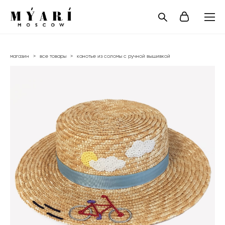
магазин
>
все товары
>
канотье из соломы с ручной вышивкой