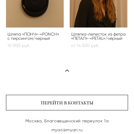
Шляпа «ПОНЧ»-«PONCH»
Шляпка-лепесток из фетра
с пирсингом/черный
«ПЕТАЛ»-«PETAL»/чёрный
10 900 pуб.
от 14 500 pуб.
Перейти в контакты
Москва, Благовещенский переулок 1а
myari@myari.ru