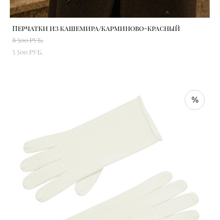
Перчатки из кашемира/карминово-красный
8 500 pуб.
5 500 pуб.
%